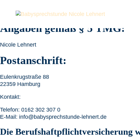
Zum
IMPRESSUM
Inhalt
springen
Angaben gemäß § 5 TMG:
Nicole Lehnert
Postanschrift:
Eulenkrugstraße 88
22359 Hamburg
Kontakt:
Telefon: 0162 302 307 0
E-Mail: info@babysprechstunde-lehnert.de
Die Berufshaftpflichtversicherung 