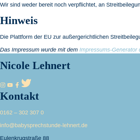
Wir sind weder bereit noch verpflichtet, an Streitbeileg
Hinweis
Die Plattform der EU zur außergerichtlichen Streitbeileg
Das Impressum wurde mit dem
Impressums-Generator 
Nicole Lehnert
Kontakt
0162 – 302 307 0
info@babysprechstunde-lehnert.de
Eulenkrugstraße 88